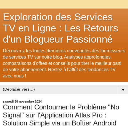
Exploration des Services
TV en Ligne : Les Retours
d'un Blogueur Passionné
Découvrez les toutes dernières nouveautés des fournisseurs
de services TV sur notre blog. Analyses approfondies,
comparaisons d'offres et conseils pour tirer le meilleur parti
de votre abonnement. Restez à l'affût des tendances TV
avec nous !
▼
samedi 30 novembre 2024
Comment Contourner le Problème "No
Signal" sur l'Application Atlas Pro :
Solution Simple via un Boîtier Android